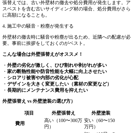
張替えでは、古い外壁材の撤去や処分費用が発生します。ア
スベストを含む古いサイディング材の場合、処分費用がさら
に高額になることも。
4. 施工中の騒音・粉塵が発生する
外壁材の撤去時に騒音や粉塵が出るため、近隣への配慮が必
要。事前に挨拶をしておくのがベスト。
こんな場合は外壁張替えがオススメ！
・
外壁の劣化が激しく、ひび割れや剥がれが多い
・
家の断熱性能や防音性能を大幅に向上させたい
・
シロアリ被害や内部の劣化が心配
・
デザインを大きく変更したい（素材の変更など）
・
長期的にメンテナンス費用を抑えたい
外壁張替え vs 外壁塗装の選び方）
項目
外壁張替え
外壁塗装
高い（100〜300万
安い（60〜150
費用
円）
万円）