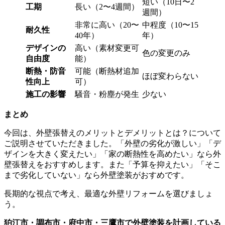
短い（10日〜2
工期
長い（2〜4週間）
週間）
非常に高い（20〜
中程度（10〜15
耐久性
40年）
年）
デザインの
高い（素材変更可
色の変更のみ
自由度
能）
断熱・防音
可能（断熱材追加
ほぼ変わらない
性向上
可）
施工の影響
騒音・粉塵が発生
少ない
まとめ
今回は、
外壁張替えのメリットとデメリットとは？
について
ご説明させていただきました。「外壁の劣化が激しい」「デ
ザインを大きく変えたい」「家の断熱性を高めたい」なら外
壁張替えをおすすめします。また「予算を抑えたい」「そこ
まで劣化していない」なら外壁塗装がおすめです。
長期的な視点で考え、最適な外壁リフォームを選びましょ
う。
狛江市・調布市・府中市・三鷹市で外壁塗装を計画している