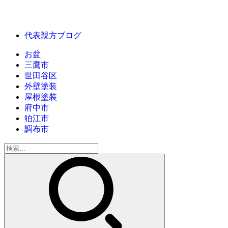
代表親方ブログ
お盆
三鷹市
世田谷区
外壁塗装
屋根塗装
府中市
狛江市
調布市
検
索: