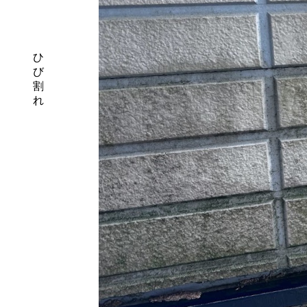
ひ
び
割
れ