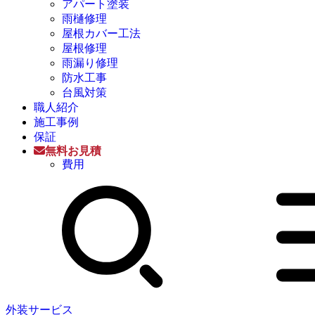
アパート塗装
雨樋修理
屋根カバー工法
屋根修理
雨漏り修理
防水工事
台風対策
職人紹介
施工事例
保証
無料お見積
費用
外装サービス