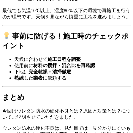
最低でも気温10℃以上、湿度80％以下の環境で再施工を行う
のが理想です。天候を見ながら慎重に工程を進めましょう。
事前に防げる！施工時のチェックポ
イント
天候に合わせて
施工日程を調整
使用前に
材料の攪拌・混合比を再確認
下地は
完全乾燥＋清掃徹底
熟練した業者
に依頼する
まとめ
今回は
ウレタン防水の硬化不良とは？原因と対策とは？
につ
いてご説明させていただきました。
ウレタン防水の硬化不良は、見た目では一見分かりにくいも