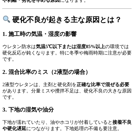
や剥離・劣化を早める原因
になります。
硬化不良が起きる主な原因とは？
1.
施工時の気温・湿度の影響
ウレタン防水は
気温5℃以下または湿度85%以上
の環境では
硬化反応が鈍くなります。特に冬季や梅雨時期に注意が必要
です。
2.
混合比率のミス（2液型の場合）
2液型ウレタンは、主剤と硬化剤を
正確な比率で混ぜる必要
があります。分量ミスや攪拌不足は、硬化不良の大きな原因
です。
3.
下地の湿気や油分
下地が濡れていたり、油やホコリが付着していると
接着不良
や硬化遅延
につながります。下地処理の不備も要注意。