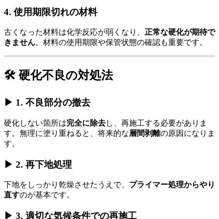
4.
使用期限切れの材料
古くなった材料は化学反応が弱くなり、
正常な硬化が期待で
きません
。材料の使用期限や保管状態の確認も重要です。
🛠 硬化不良の対処法
▶ 1. 不良部分の撤去
硬化しない箇所は
完全に除去
し、再施工する必要がありま
す。無理に塗り重ねると、将来的な
層間剥離
の原因になりま
す。
▶ 2. 再下地処理
下地をしっかり乾燥させたうえで、
プライマー処理からやり
直す
のが基本です。
▶ 3. 適切な気候条件での再施工