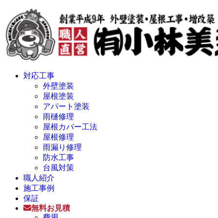
対応工事
外壁塗装
屋根塗装
アパート塗装
雨樋修理
屋根カバー工法
屋根修理
雨漏り修理
防水工事
台風対策
職人紹介
施工事例
保証
無料お見積
費用