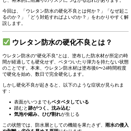
し、将来的に雨漏りのリスクにつながる恐れがあります。
今回は、
「ウレタン防水の硬化不良とは何か？」「なぜ起こ
るのか？」「どう対処すればよいのか？」
をわかりやすく解
説します。
ウレタン防水の硬化不良とは？
ウレタン防水の“硬化不良”とは、塗布した防水材が
所定の時
間が経過しても硬化せず、ベタついたり弾力を持たない状態
のことです。本来、ウレタン防水材は塗布後6〜24時間程度
で硬化を始め、数日で完全硬化します。
しかし硬化不良が起きると、以下のような症状が見られま
す：
表面がいつまでも
ベタベタしている
踏むと
跡がつく、沈み込む
気泡や縮み、ひび割れ
が生じる
この状態では、防水層としての機能を果たさず、
雨水の侵入