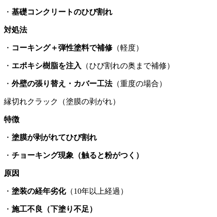
・
基礎コンクリートのひび割れ
対処法
・
コーキング＋弾性塗料で補修
（軽度）
・
エポキシ樹脂を注入
（ひび割れの奥まで補修）
・
外壁の張り替え・カバー工法
（重度の場合）
縁切れクラック（塗膜の剥がれ）
特徴
・
塗膜が剥がれてひび割れ
・
チョーキング現象（触ると粉がつく）
原因
・
塗装の経年劣化
（10年以上経過）
・
施工不良（下塗り不足）