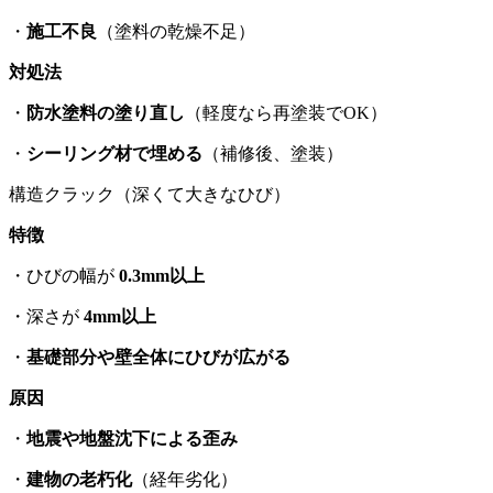
・
施工不良
（塗料の乾燥不足）
対処法
・
防水塗料の塗り直し
（軽度なら再塗装でOK）
・
シーリング材で埋める
（補修後、塗装）
構造クラック（深くて大きなひび）
特徴
・ひびの幅が
0.3mm以上
・深さが
4mm以上
・
基礎部分や壁全体にひびが広がる
原因
・
地震や地盤沈下による歪み
・
建物の老朽化
（経年劣化）