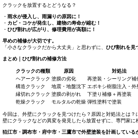
クラックを放置するとどうなる？
・
雨水が侵入し、雨漏りの原因に！
・
カビ・コケが発生し、建物の寿命が縮む！
・
ひび割れが広がり、修理費用が高額に！
早めの補修が大切です。
「小さなクラックだから大丈夫」と思わずに、
ひび割れを見
まとめ｜ひび割れの補修方法
クラックの種類
原因
対処法
ヘアークラック
塗膜の劣化
再塗装・シーリング補
構造クラック
地震・地盤沈下
エポキシ樹脂注入・外
縁切れクラック
塗膜の剥がれ
下塗り補修＋再塗装
乾燥クラック
モルタルの乾燥
弾性塗料で塗装
今回は、
外壁にクラックを見つけたら？原因と対処法とは？
壁にクラックなどの異変を発見したら放置せずに、専門家に
狛江市・調布市・府中市・三鷹市で外壁塗装を計画している