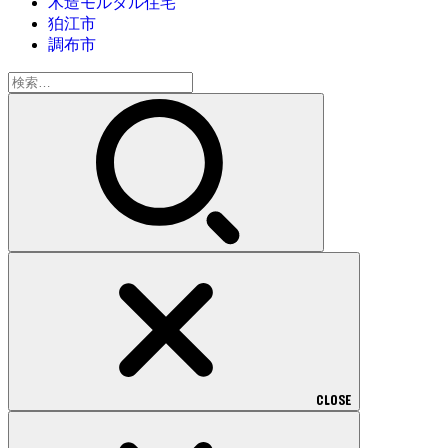
木造モルタル住宅
狛江市
調布市
検
索:
CLOSE