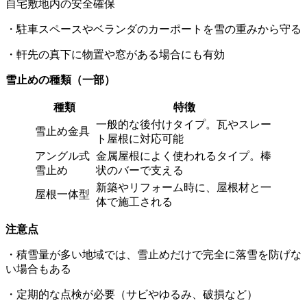
自宅敷地内の安全確保
・駐車スペースやベランダのカーポートを雪の重みから守る
・軒先の真下に物置や窓がある場合にも有効
雪止めの種類（一部）
種類
特徴
一般的な後付けタイプ。瓦やスレー
雪止め金具
ト屋根に対応可能
アングル式
金属屋根によく使われるタイプ。棒
雪止め
状のバーで支える
新築やリフォーム時に、屋根材と一
屋根一体型
体で施工される
注意点
・積雪量が多い地域では、雪止めだけで完全に落雪を防げな
い場合もある
・定期的な点検が必要（サビやゆるみ、破損など）