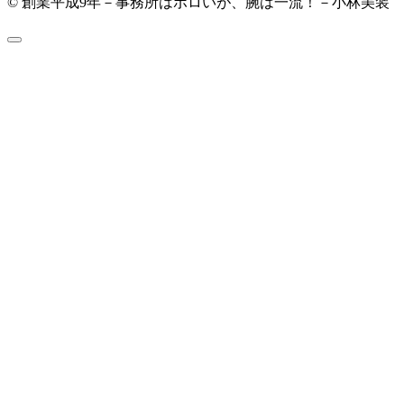
© 創業平成9年－事務所はボロいが、腕は一流！－小林美装