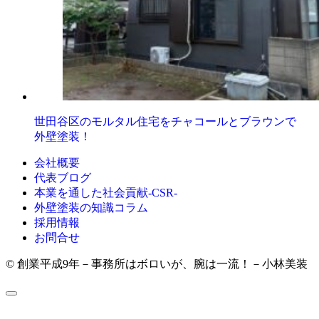
世田谷区のモルタル住宅をチャコールとブラウンで
外壁塗装！
会社概要
代表ブログ
本業を通した社会貢献-CSR-
外壁塗装の知識コラム
採用情報
お問合せ
© 創業平成9年－事務所はボロいが、腕は一流！－小林美装