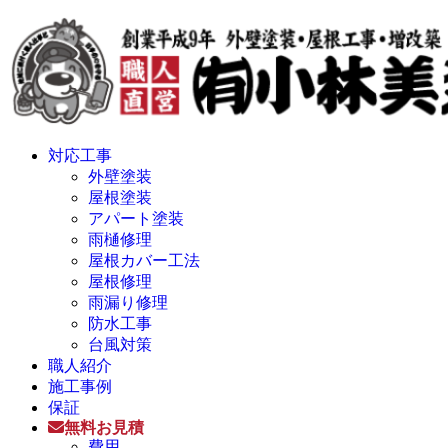
対応工事
外壁塗装
屋根塗装
アパート塗装
雨樋修理
屋根カバー工法
屋根修理
雨漏り修理
防水工事
台風対策
職人紹介
施工事例
保証
無料お見積
費用