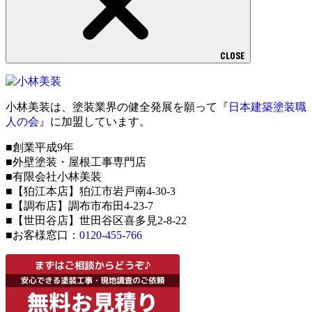
CLOSE
小林美装は、塗装業界の健全発展を願って『
日本建築塗装職
人の会
』に加盟しています。
■創業平成9年
■外壁塗装・屋根工事専門店
■有限会社小林美装
■【狛江本店】狛江市岩戸南4-30-3
■【調布店】調布市布田4-23-7
■【世田谷店】世田谷区喜多見2-8-22
■お客様窓口：
0120-455-766