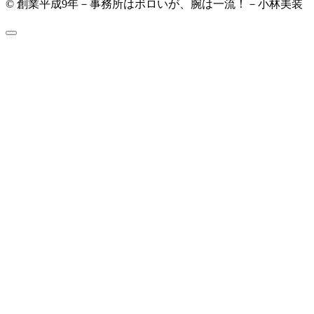
© 創業平成9年－事務所はボロいが、腕は一流！－小林美装