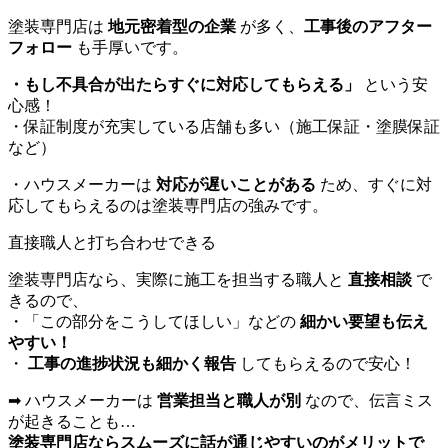
塗装専門店は
地元密着型の企業
が多く、
工事後のアフター
フォロー
も手厚いです。
・もし不具合が出たらすぐに対応してもらえる」
という安
心感！
・保証制度が充実している店舗も多い（施工保証・塗膜保証
など）
・ハウスメーカーは
対応が遅いことがある
ため、すぐに対
応してもらえるのは塗装専門店の強みです。
直接職人と打ち合わせできる
塗装専門店なら、実際に施工を担当する職人と
直接相談
で
きるので、
・「この部分をこうしてほしい」などの
細かい要望も伝え
やすい！
・
工事の進捗状況も細かく報告
してもらえるので安心！
➡ ハウスメーカーは
営業担当と職人が別
なので、伝言ミス
が起きることも…
塗装専門店ならスムーズに話が通じやすいのがメリットで