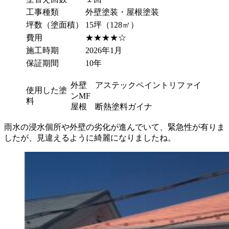
工事種類
外壁塗装・屋根塗装
坪数（塗面積）
15坪（128㎡）
費用
★★★★☆
施工時期
2026年1月
保証期間
10年
外壁 アステックペイントリファイ
使用した塗
ンMF
料
屋根 断熱塗料ガイナ
雨水の浸水個所や外壁の劣化が進んでいて、緊急性が有りま
したが、見違えるように綺麗になりましたね。