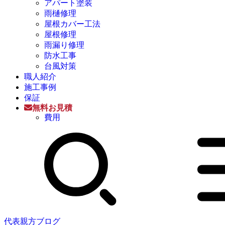
アパート塗装
雨樋修理
屋根カバー工法
屋根修理
雨漏り修理
防水工事
台風対策
職人紹介
施工事例
保証
無料お見積
費用
代表親方ブログ