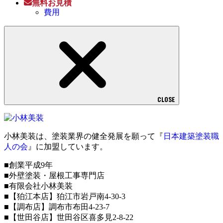
無料お見積
費用
CLOSE
小林美装は、塗装業界の健全発展を願って『
日本建築塗装職
人の会
』に加盟しています。
■創業平成9年
■外壁塗装・屋根工事専門店
■有限会社小林美装
■【狛江本店】狛江市岩戸南4-30-3
■【調布店】調布市布田4-23-7
■【世田谷店】世田谷区喜多見2-8-22