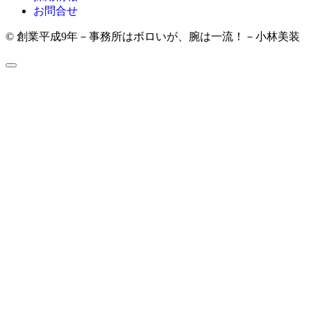
お問合せ
© 創業平成9年－事務所はボロいが、腕は一流！－小林美装