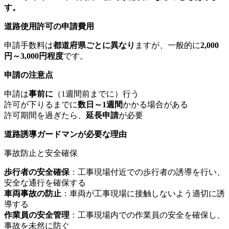
す。
道路使用許可の申請費用
申請手数料は
都道府県ごとに異なり
ますが、一般的に
2,000
円～3,000円程度
です。
申請の注意点
申請は
事前に
（1週間前までに）行う
許可が下りるまでに
数日～1週間
かかる場合がある
許可期間を過ぎたら、
延長申請
が必要
道路誘導ガードマンが必要な理由
事故防止と安全確保
歩行者の安全確保
：工事現場付近での歩行者の誘導を行い、
安全な通行を確保する
車両事故の防止
：車両が工事現場に接触しないよう適切に誘
導する
作業員の安全管理
：工事現場内での作業員の安全を確保し、
事故を未然に防ぐ