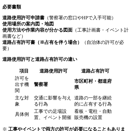
必要書類
道路使用許可申請書
（警察署の窓口やHPで入手可能）
使用場所の案内図・地図
使用方法や作業内容が分かる図面
（工事計画書・イベント計
画書など）
道路占有許可書（※占有を伴う場合）
（自治体の許可が必
要）
道路使用許可と道路占有許可の違い
項目
道路使用許可
道路占有許可
許可を
市区町村・都道府
出す機
警察署
県
関
主な対
交通に影響を与え
道路の一部を継続
象
る行為
的に占有する行為
工事での足場設
看板・電柱・自動
具体例
置
、イベント開催
販売機の設置
※
工事やイベントで両方の許可が必要になることもありま